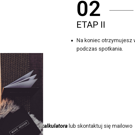
02
ETAP II
Na koniec otrzymujesz 
podczas spotkania.
skorzystaj z
tego kalkulatora
lub skontaktuj się mailowo