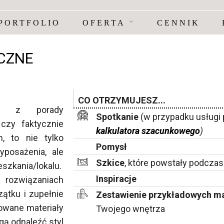
PORTFOLIO
OFERTA
CENNIK
CZNE
CO OTRZYMUJESZ...
ać z porady
Spotkanie
(w przypadku usługi 
 czy faktycznie
kalkulatora szacunkowego
)
, to nie tylko
Pomysł
yposażenia, ale
Szkice
, które powstały podczas
szkania/lokalu.
Inspiracje
 rozwiązaniach
ątku i zupełnie
Zestawienie przykładowych m
owane materiały
Twojego wnętrza
gą odnaleźć styl