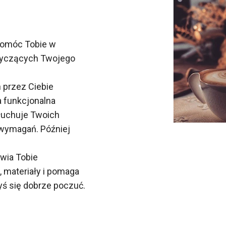
 pomóc Tobie w
otyczących Twojego
 przez Ciebie
a funkcjonalna
łuchuje Twoich
h wymagań. Później
awia Tobie
, materiały i pomaga
yś się dobrze poczuć.