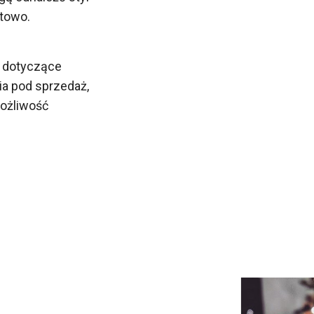
rtowo.
a dotyczące
a pod sprzedaż,
ożliwość